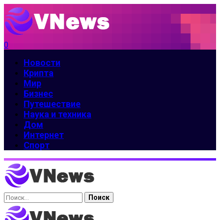
0
Новости
Крипта
Мир
Бизнес
Путешествие
Наука и техника
Дом
Интернет
Спорт
Найти: