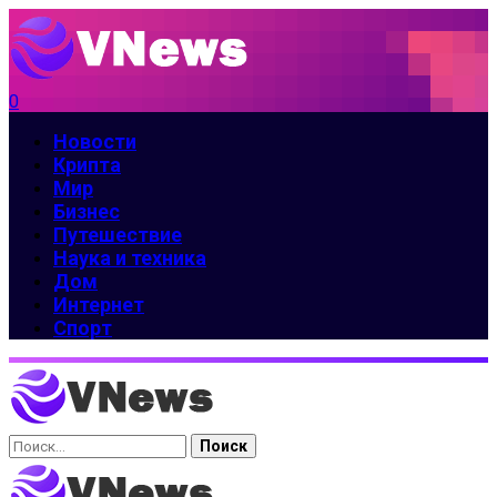
0
Новости
Крипта
Мир
Бизнес
Путешествие
Наука и техника
Дом
Интернет
Спорт
Найти: