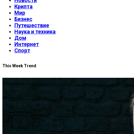
Новости
Крипта
Мир
Бизнес
Путешествие
Наука и техника
Дом
Интернет
Спорт
This Week Trend