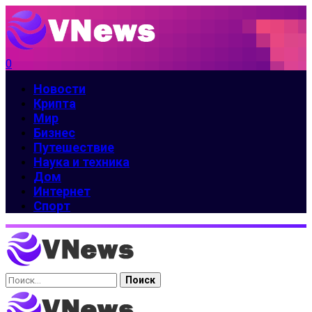
0
Новости
Крипта
Мир
Бизнес
Путешествие
Наука и техника
Дом
Интернет
Спорт
Найти: