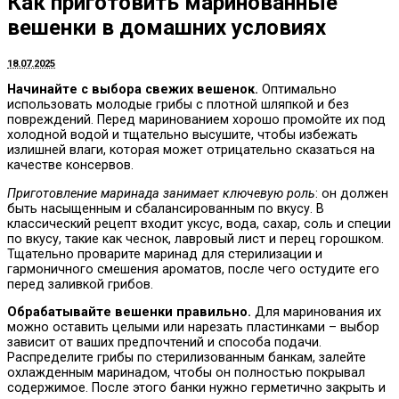
Как приготовить маринованные
вешенки в домашних условиях
18.07.2025
Начинайте с выбора свежих вешенок.
Оптимально
использовать молодые грибы с плотной шляпкой и без
повреждений. Перед маринованием хорошо промойте их под
холодной водой и тщательно высушите, чтобы избежать
излишней влаги, которая может отрицательно сказаться на
качестве консервов.
Приготовление маринада занимает ключевую роль
: он должен
быть насыщенным и сбалансированным по вкусу. В
классический рецепт входит уксус, вода, сахар, соль и специи
по вкусу, такие как чеснок, лавровый лист и перец горошком.
Тщательно проварите маринад для стерилизации и
гармоничного смешения ароматов, после чего остудите его
перед заливкой грибов.
Обрабатывайте вешенки правильно.
Для маринования их
можно оставить целыми или нарезать пластинками – выбор
зависит от ваших предпочтений и способа подачи.
Распределите грибы по стерилизованным банкам, залейте
охлажденным маринадом, чтобы он полностью покрывал
содержимое. После этого банки нужно герметично закрыть и