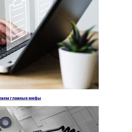
бираем главные мифы