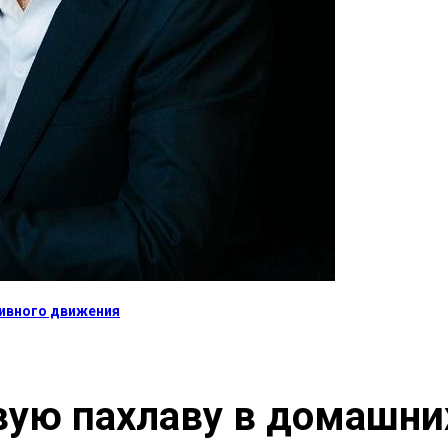
тивного движения
вую пахлаву в домашни