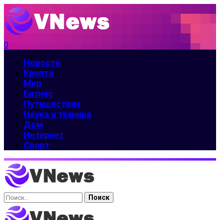
0
Новости
Крипта
Мир
Бизнес
Путешествие
Наука и техника
Дом
Интернет
Спорт
Найти: