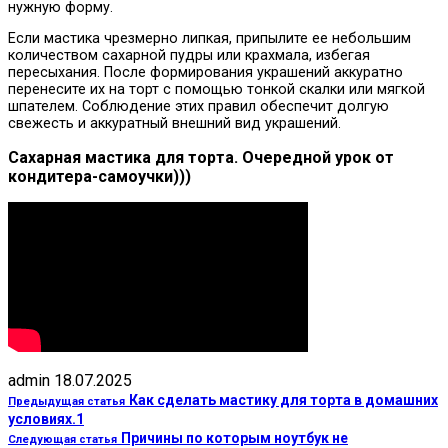
нужную форму.
Если мастика чрезмерно липкая, припылите ее небольшим
количеством сахарной пудры или крахмала, избегая
пересыхания. После формирования украшений аккуратно
перенесите их на торт с помощью тонкой скалки или мягкой
шпателем. Соблюдение этих правил обеспечит долгую
свежесть и аккуратный внешний вид украшений.
Сахарная мастика для торта. Очередной урок от
кондитера-самоучки)))
admin
18.07.2025
Как сделать мастику для торта в домашних
Предыдущая статья
условиях.1
Причины по которым ноутбук не
Следующая статья