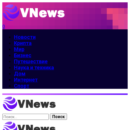
0
Новости
Крипта
Мир
Бизнес
Путешествие
Наука и техника
Дом
Интернет
Спорт
Найти: