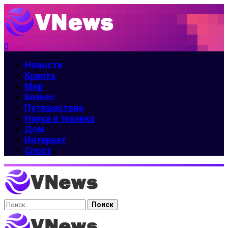
0
Новости
Крипта
Мир
Бизнес
Путешествие
Наука и техника
Дом
Интернет
Спорт
Найти: