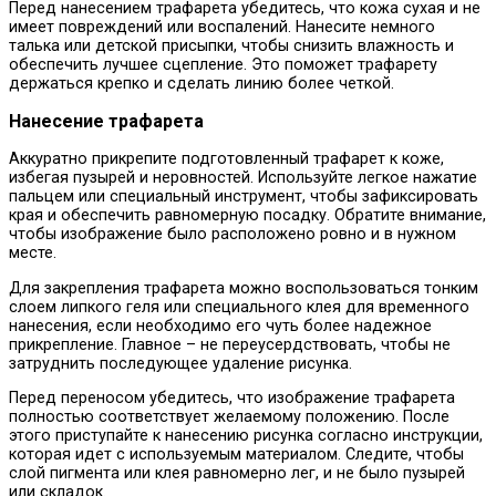
Перед нанесением трафарета убедитесь, что кожа сухая и не
имеет повреждений или воспалений. Нанесите немного
талька или детской присыпки, чтобы снизить влажность и
обеспечить лучшее сцепление. Это поможет трафарету
держаться крепко и сделать линию более четкой.
Нанесение трафарета
Аккуратно прикрепите подготовленный трафарет к коже,
избегая пузырей и неровностей. Используйте легкое нажатие
пальцем или специальный инструмент, чтобы зафиксировать
края и обеспечить равномерную посадку. Обратите внимание,
чтобы изображение было расположено ровно и в нужном
месте.
Для закрепления трафарета можно воспользоваться тонким
слоем липкого геля или специального клея для временного
нанесения, если необходимо его чуть более надежное
прикрепление. Главное – не переусердствовать, чтобы не
затруднить последующее удаление рисунка.
Перед переносом убедитесь, что изображение трафарета
полностью соответствует желаемому положению. После
этого приступайте к нанесению рисунка согласно инструкции,
которая идет с используемым материалом. Следите, чтобы
слой пигмента или клея равномерно лег, и не было пузырей
или складок.