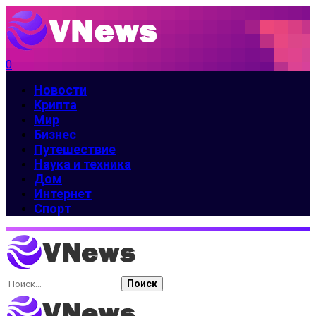
0
Новости
Крипта
Мир
Бизнес
Путешествие
Наука и техника
Дом
Интернет
Спорт
Найти: