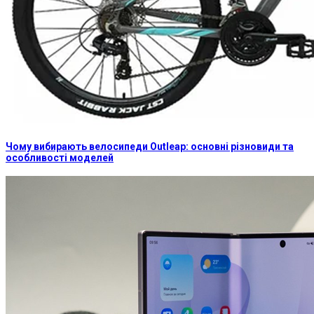
Чому вибирають велосипеди Outleap: основні різновиди та
особливості моделей