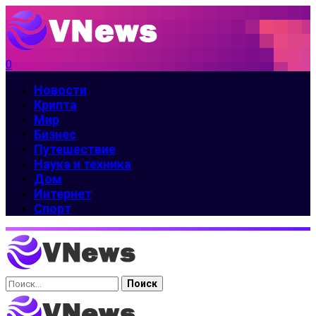
0
Новости
Крипта
Мир
Бизнес
Путешествие
Наука и техника
Дом
Интернет
Спорт
Найти: