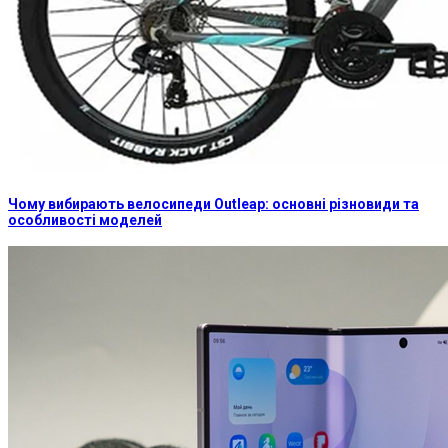
Чому вибирають велосипеди Outleap: основні різновиди та
особливості моделей