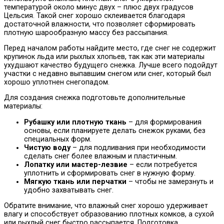
температурой около минус двух – плюс двух градусов
Цельсия. Такой снег хорошо склеивается благодаря
достаточной влажности, что позволяет сформировать
плотную шарообразную массу без рассыпания.
Перед началом работы найдите место, где снег не содержит
крупинок льда или рыхлых хлопьев, так как эти материалы
ухудшают качество будущего снежка. Лучше всего подойдут
участки с недавно выпавшим снегом или снег, который был
хорошо уплотнен снегопадом.
Для создания снежка подготовьте дополнительные
материалы:
Рубашку или плотную ткань
– для формирования
основы, если планируете делать снежок руками, без
специальных форм.
Чистую воду
– для подливания при необходимости
сделать снег более влажным и пластичным.
Лопатку или мастер-лезвие
– если потребуется
уплотнить и сформировать снег в нужную форму.
Мягкую ткань или перчатки
– чтобы не замерзнуть и
удобно захватывать снег.
Обратите внимание, что влажный снег хорошо удерживает
влагу и способствует образованию плотных комков, а сухой
или рыхлый снег быстро рассыпается. Подготовка