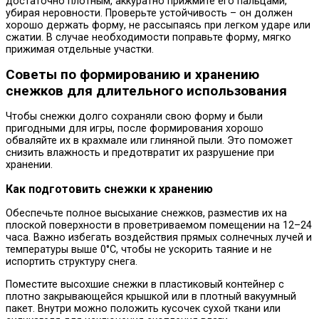
достаточно плотным, аккуратно прижмите его пальцами,
убирая неровности. Проверьте устойчивость – он должен
хорошо держать форму, не рассыпаясь при легком ударе или
сжатии. В случае необходимости поправьте форму, мягко
прижимая отдельные участки.
Советы по формированию и хранению
снежков для длительного использования
Чтобы снежки долго сохраняли свою форму и были
пригодными для игры, после формирования хорошо
обваляйте их в крахмале или глиняной пыли. Это поможет
снизить влажность и предотвратит их разрушение при
хранении.
Как подготовить снежки к хранению
Обеспечьте полное высыхание снежков, разместив их на
плоской поверхности в проветриваемом помещении на 12–24
часа. Важно избегать воздействия прямых солнечных лучей и
температуры выше 0°С, чтобы не ускорить таяние и не
испортить структуру снега.
Поместите высохшие снежки в пластиковый контейнер с
плотно закрывающейся крышкой или в плотный вакуумный
пакет. Внутри можно положить кусочек сухой ткани или