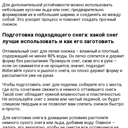
Для дополнительной устойчивости
можно использовать
небольшие кусочки льда или снег, предварительно
формировав их в небольшие шарики, и соединять их между
собой. Это ускорит процесс и поможет создать прочный
снежок.
Подготовка подходящего снега: какой снег
лучше использовать и как его заготовить
Оптимальный снег для лепки снежка – влажный и плотный,
содержащий не менее 80% воды. Он легко слепится и держит
форму без рассыпания. Проверьте снег, сжав его в руке –
если он сжимается и не крошится, значит, подходит.
Избегайте сухого и рыхлого снега, он плохо держит форму и
рассыпается уже на руках.
Чтобы подготовить снег для поделки, соберите его с места,
где есть сочетание свежего и немного оттаявшего снега.
Такой снег обладает нужной влажностью и пластичностью.
Не используйте снег с земли или чистый ледяной, он будет
слишком твёрдым и не позволит вам слепить снежок быстро
и просто.
Для заготовки снега в домашних условиях растопите
немного сухого снега или льда, добавив воду. Главное –
делать это аккуратно, чтобы не смести все оставшиеся на