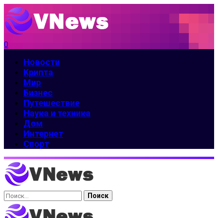
0
Новости
Крипта
Мир
Бизнес
Путешествие
Наука и техника
Дом
Интернет
Спорт
Найти: