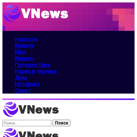
0
Новости
Крипта
Мир
Бизнес
Путешествие
Наука и техника
Дом
Интернет
Спорт
Найти: