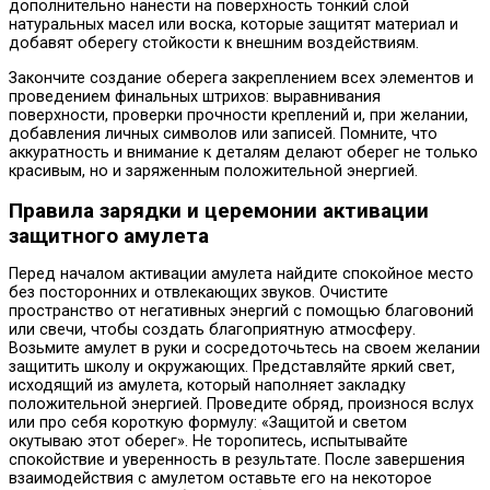
дополнительно нанести на поверхность тонкий слой
натуральных масел или воска, которые защитят материал и
добавят оберегу стойкости к внешним воздействиям.
Закончите создание оберега закреплением всех элементов и
проведением финальных штрихов: выравнивания
поверхности, проверки прочности креплений и, при желании,
добавления личных символов или записей. Помните, что
аккуратность и внимание к деталям делают оберег не только
красивым, но и заряженным положительной энергией.
Правила зарядки и церемонии активации
защитного амулета
Перед началом активации амулета найдите спокойное место
без посторонних и отвлекающих звуков. Очистите
пространство от негативных энергий с помощью благовоний
или свечи, чтобы создать благоприятную атмосферу.
Возьмите амулет в руки и сосредоточьтесь на своем желании
защитить школу и окружающих. Представляйте яркий свет,
исходящий из амулета, который наполняет закладку
положительной энергией. Проведите обряд, произнося вслух
или про себя короткую формулу: «Защитой и светом
окутываю этот оберег». Не торопитесь, испытывайте
спокойствие и уверенность в результате. После завершения
взаимодействия с амулетом оставьте его на некоторое