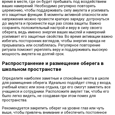
время в месте, где он будет пребывать под воздействием
ваших намерений. Необходимо регулярно повторять
церемонию, чтобы поддерживать силу амулета и усиливать
его защитные функции. В моменты активной опасности или
напряжения можно провести краткую зарядку: дотронуться
до амулета и произнести еще раз слова защиты. Важно
сохранять положительный настрой и веру в силу своего
оберега, ведь именно энергия ваших мыслей и намерений
усиливает его защитные свойства. Во время активации важно
избегать посторонних взглядов, чтобы энергия заряда не
прерывалась или ослаблялась. Регулярное повторение
ритуала поможет укреплять веру и поддерживать высокую
мощность амулета на долгий срок.
Распространение и размещение оберега в
школьном пространстве
Определите наиболее заметные и спокойные места в школе
для размещения оберега. Идеально подойдет стенд у входа,
учебный класс или зона отдыха, где его смогут заметить все
учащиеся и сотрудники. Расположите амулет так, чтобы его
было легко видеть, не создавая при этом помех для
пространства.
Рекомендуется закрепить оберег на уровне глаз или чуть
выше, чтобы привлечь внимание и обеспечить постоянное