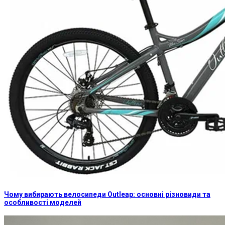
Чому вибирають велосипеди Outleap: основні різновиди та
особливості моделей