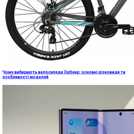
Чому вибирають велосипеди Outleap: основні різновиди та
особливості моделей