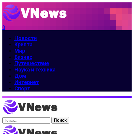
0
Новости
Крипта
Мир
Бизнес
Путешествие
Наука и техника
Дом
Интернет
Спорт
Найти: