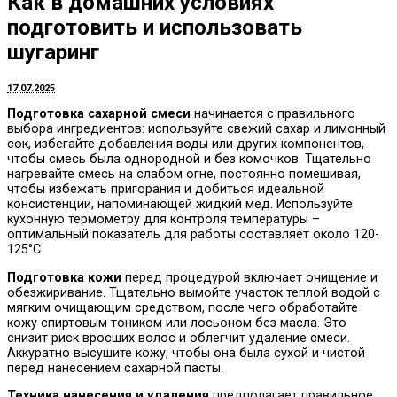
Как в домашних условиях
подготовить и использовать
шугаринг
17.07.2025
Подготовка сахарной смеси
начинается с правильного
выбора ингредиентов: используйте свежий сахар и лимонный
сок, избегайте добавления воды или других компонентов,
чтобы смесь была однородной и без комочков. Тщательно
нагревайте смесь на слабом огне, постоянно помешивая,
чтобы избежать пригорания и добиться идеальной
консистенции, напоминающей жидкий мед. Используйте
кухонную термометру для контроля температуры –
оптимальный показатель для работы составляет около 120-
125°C.
Подготовка кожи
перед процедурой включает очищение и
обезжиривание. Тщательно вымойте участок теплой водой с
мягким очищающим средством, после чего обработайте
кожу спиртовым тоником или лосьоном без масла. Это
снизит риск вросших волос и облегчит удаление смеси.
Аккуратно высушите кожу, чтобы она была сухой и чистой
перед нанесением сахарной пасты.
Техника нанесения и удаления
предполагает правильное