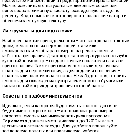
правильной консистенции и предотвращение кристаллизации.
Можно заменить его натуральным лимонным соком или
использовать лимонную кислоту, разведённую в воде по
рецепту. Вода помогает контролировать плавление сахара и
обеспечивает нужную текстуру.
Инструменты для подготовки
Наиболее важные принадлежности – это кастрюля с толстым
дном, желательно из нержавеющей стали или
эмалированная, чтобы равномерно нагревать смесь и
избегать пригорания. Для контроля температуры используйте
кухонный термометр – он даст точные показатели на этапе
приготовления. Также пригодится ложка или деревянная
шпатель для перемешивания, а для подачи и нанесения –
шпатель или пластиковая лопатка. Не забудьте подготовить
емкость для охлаждения пупырышек и немного бумаги или
силиконовый коврик для хранения готовой пасты.
Советы по подбору инструментов
Идеально, если кастрюля будет иметь толстое дно и не
будет иметь острых краёв – это позволит равномерно
нагревать смесь и минимизировать риск пригорания.
Термометр
должен иметь диапазон до 120°C и легко
крепиться к стенкам посуды. Для удобства используйте
тефлоновую лопатку или пластиковую, избегая