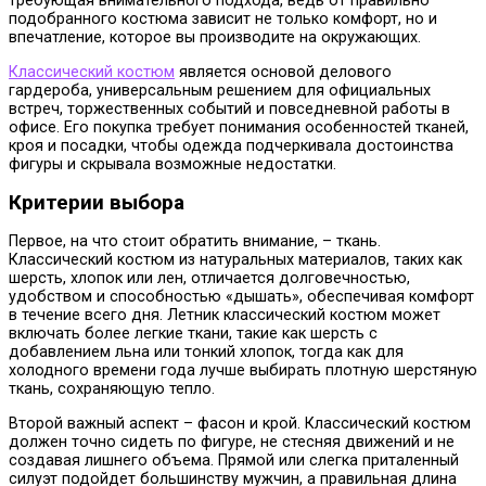
требующая внимательного подхода, ведь от правильно
подобранного костюма зависит не только комфорт, но и
впечатление, которое вы производите на окружающих.
Классический костюм
является основой делового
гардероба, универсальным решением для официальных
встреч, торжественных событий и повседневной работы в
офисе. Его покупка требует понимания особенностей тканей,
кроя и посадки, чтобы одежда подчеркивала достоинства
фигуры и скрывала возможные недостатки.
Критерии выбора
Первое, на что стоит обратить внимание, – ткань.
Классический костюм из натуральных материалов, таких как
шерсть, хлопок или лен, отличается долговечностью,
удобством и способностью «дышать», обеспечивая комфорт
в течение всего дня. Летник классический костюм может
включать более легкие ткани, такие как шерсть с
добавлением льна или тонкий хлопок, тогда как для
холодного времени года лучше выбирать плотную шерстяную
ткань, сохраняющую тепло.
Второй важный аспект – фасон и крой. Классический костюм
должен точно сидеть по фигуре, не стесняя движений и не
создавая лишнего объема. Прямой или слегка приталенный
силуэт подойдет большинству мужчин, а правильная длина