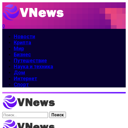
0
Новости
Крипта
Мир
Бизнес
Путешествие
Наука и техника
Дом
Интернет
Спорт
Найти: