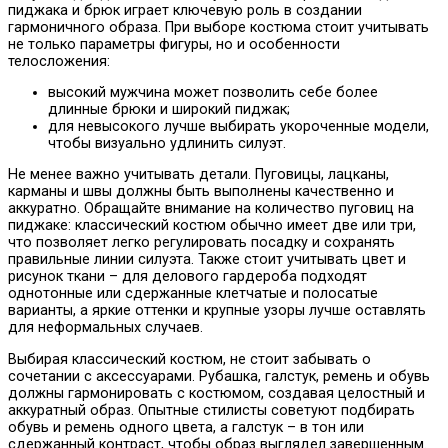
пиджака и брюк играет ключевую роль в создании
гармоничного образа. При выборе костюма стоит учитывать
не только параметры фигуры, но и особенности
телосложения:
высокий мужчина может позволить себе более
длинные брюки и широкий пиджак;
для невысокого лучше выбирать укороченные модели,
чтобы визуально удлинить силуэт.
Не менее важно учитывать детали. Пуговицы, лацканы,
карманы и швы должны быть выполнены качественно и
аккуратно. Обращайте внимание на количество пуговиц на
пиджаке: классический костюм обычно имеет две или три,
что позволяет легко регулировать посадку и сохранять
правильные линии силуэта. Также стоит учитывать цвет и
рисунок ткани – для делового гардероба подходят
однотонные или сдержанные клетчатые и полосатые
варианты, а яркие оттенки и крупные узоры лучше оставлять
для неформальных случаев.
Выбирая классический костюм, не стоит забывать о
сочетании с аксессуарами. Рубашка, галстук, ремень и обувь
должны гармонировать с костюмом, создавая целостный и
аккуратный образ. Опытные стилисты советуют подбирать
обувь и ремень одного цвета, а галстук – в тон или
сдержанный контраст, чтобы образ выглядел завершенным.