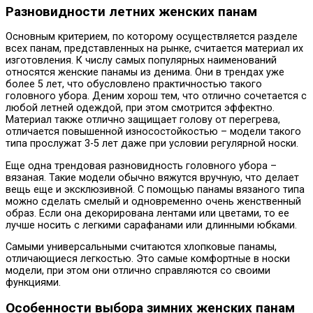
Разновидности летних женских панам
Основным критерием, по которому осуществляется разделе
всех панам, представленных на рынке, считается материал их
изготовления. К числу самых популярных наименований
относятся женские панамы из денима. Они в трендах уже
более 5 лет, что обусловлено практичностью такого
головного убора. Деним хорош тем, что отлично сочетается с
любой летней одеждой, при этом смотрится эффектно.
Материал также отлично защищает голову от перегрева,
отличается повышенной износостойкостью – модели такого
типа прослужат 3-5 лет даже при условии регулярной носки.
Еще одна трендовая разновидность головного убора –
вязаная. Такие модели обычно вяжутся вручную, что делает
вещь еще и эксклюзивной. С помощью панамы вязаного типа
можно сделать смелый и одновременно очень женственный
образ. Если она декорирована лентами или цветами, то ее
лучше носить с легкими сарафанами или длинными юбками.
Самыми универсальными считаются хлопковые панамы,
отличающиеся легкостью. Это самые комфортные в носки
модели, при этом они отлично справляются со своими
функциями.
Особенности выбора зимних женских панам