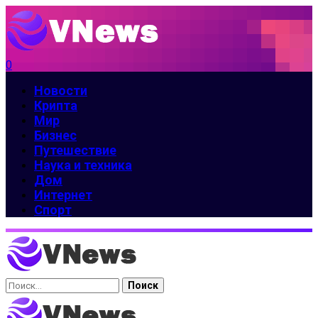
0
Новости
Крипта
Мир
Бизнес
Путешествие
Наука и техника
Дом
Интернет
Спорт
Найти: