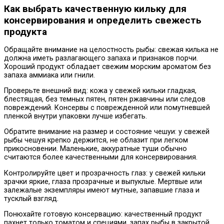
Как выбрать качественную кильку для
консервирования и определить свежесть
продукта
Обращайте внимание на целостность рыбы: свежая килька не
должна иметь разлагающего запаха и признаков порчи.
Хороший продукт обладает свежим морским ароматом без
запаха аммиака или гнили.
Проверьте внешний вид: кожа у свежей кильки гладкая,
блестящая, без темных пятен, пятен ржавчины или следов
повреждений. Консервы с поврежденной или помутневшей
пленкой внутри упаковки лучше избегать.
Обратите внимание на размер и состояние чешуи: у свежей
рыбы чешуя крепко держится, не облазит при легком
прикосновении. Маленькие, аккуратные туши обычно
считаются более качественными для консервирования.
Контролируйте цвет и прозрачность глаз: у свежей кильки
зрачки яркие, глаза прозрачные и выпуклые. Мертвые или
залежалые экземпляры имеют мутные, запавшие глаза и
тусклый взгляд.
Понюхайте готовую консервацию: качественный продукт
пахнет только томатом и специями, запах рыбы в закрытой