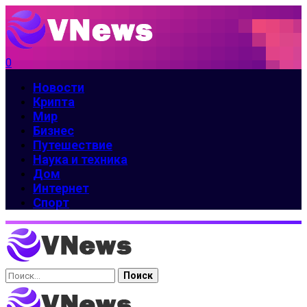
0
Новости
Крипта
Мир
Бизнес
Путешествие
Наука и техника
Дом
Интернет
Спорт
Найти: