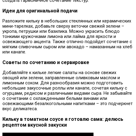
создать гармоничное сочетание текстур.
Идеи для оригинальной подачи
Разложите кильку в небольших стеклянных или керамических
мини-тарелках, добавьте сверху веточки свежей зелени –
укропа, петрушки или базилика. Можно украсить блюдо
тонкими кружочками лимона или лайма для яркости и
освежающего акцента. Также отлично подойдет сочетание с
мягким сливочным сыром или авокадо – намазанным на хлеб
или канапе.
Советы по сочетанию и сервировке
Добавляйте к кильке легкие салаты на основе свежих
овощей или зелени, заправленные оливковым маслом и
лимонным соком. Для разнообразия можно подготовить
небольшие закусочные роллы или канапе, сочетая кильку с
огурцами, редисом и различными видами сыра. Не забывайте
о сочетании с охлажденными белыми винами или
освежающими безалкогольными напитками – это подчеркнет
вкус деликатеса.
Кильку в томатном соусе я готовлю сама: делюсь
рецептом вкусной закуски