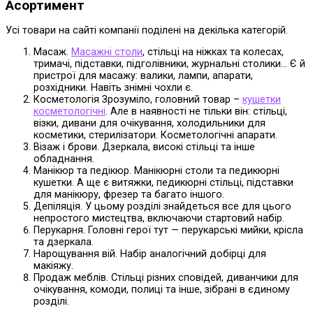
Асортимент
Усі товари на сайті компанії поділені на декілька категорій.
Масаж.
Масажні столи
, стільці на ніжках та колесах,
тримачі, підставки, підголівники, журнальні столики… Є й
пристрої для масажу: валики, лампи, апарати,
розхідники. Навіть знімні чохли є.
Косметологія Зрозуміло, головний товар –
кушетки
косметологічні
. Але в наявності не тільки він: стільці,
візки, дивани для очікування, холодильники для
косметики, стерилізатори. Косметологічні апарати.
Візаж і брови. Дзеркала, високі стільці та інше
обладнання.
Манікюр та педікюр. Манікюрні столи та педикюрні
кушетки. А ще є витяжки, педикюрні стільці, підставки
для манікюру, фрезер та багато іншого.
Депіляція. У цьому розділі знайдеться все для цього
непростого мистецтва, включаючи стартовий набір.
Перукарня. Головні герої тут — перукарські мийки, крісла
та дзеркала.
Нарощування вій. Набір аналогічний добірці для
макіяжу.
Продаж меблів. Стільці різних сповідей, диванчики для
очікування, комоди, полиці та інше, зібрані в єдиному
розділі.