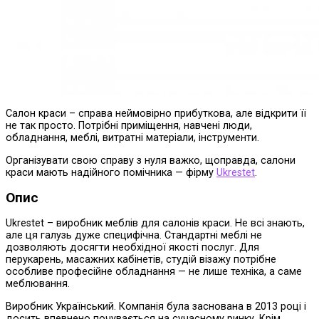
Салон краси – справа неймовірно прибуткова, але відкрити її
не так просто. Потрібні приміщення, навчені люди,
обладнання, меблі, витратні матеріали, інструменти.
Організувати свою справу з нуля важко, щоправда, салони
краси мають надійного помічника — фірму
Ukrestet
.
Опис
Ukrestet – виробник меблів для салонів краси. Не всі знають,
але ця галузь дуже специфічна. Стандартні меблі не
дозволяють досягти необхідної якості послуг. Для
перукарень, масажних кабінетів, студій візажу потрібне
особливе професійне обладнання — не лише техніка, а саме
меблювання.
Виробник Український. Компанія була заснована в 2013 році і
досить впевнено почувається на сучасному ринку. Крім