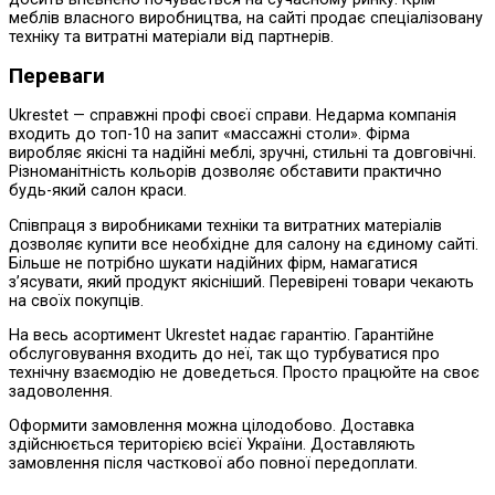
меблів власного виробництва, на сайті продає спеціалізовану
техніку та витратні матеріали від партнерів.
Переваги
Ukrestet — справжні профі своєї справи. Недарма компанія
входить до топ-10 на запит «массажні столи». Фірма
виробляє якісні та надійні меблі, зручні, стильні та довговічні.
Різноманітність кольорів дозволяє обставити практично
будь-який салон краси.
Співпраця з виробниками техніки та витратних матеріалів
дозволяє купити все необхідне для салону на єдиному сайті.
Більше не потрібно шукати надійних фірм, намагатися
з’ясувати, який продукт якісніший. Перевірені товари чекають
на своїх покупців.
На весь асортимент Ukrestet надає гарантію. Гарантійне
обслуговування входить до неї, так що турбуватися про
технічну взаємодію не доведеться. Просто працюйте на своє
задоволення.
Оформити замовлення можна цілодобово. Доставка
здійснюється територією всієї України. Доставляють
замовлення після часткової або повної передоплати.