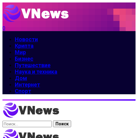
0
Новости
Крипта
Мир
Бизнес
Путешествие
Наука и техника
Дом
Интернет
Спорт
Найти: