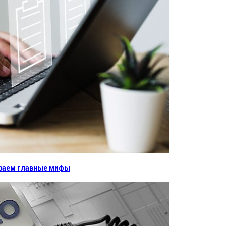
бираем главные мифы