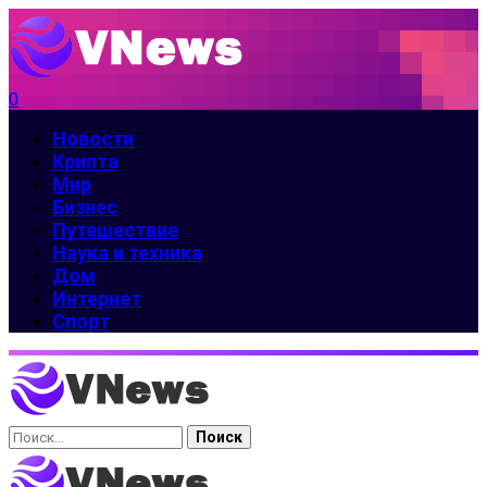
0
Новости
Крипта
Мир
Бизнес
Путешествие
Наука и техника
Дом
Интернет
Спорт
Найти: