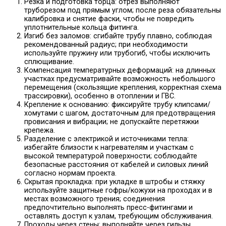
Резка и подготовка торца: отрез выполняют
труборезом под прямым углом; после реза обязательны
калибровка и снятие фаски, чтобы не повредить
уплотнительные кольца фитинга.
Изгиб без заломов: сгибайте трубу плавно, соблюдая
рекомендованный радиус; при необходимости
используйте пружину или трубогиб, чтобы исключить
сплющивание.
Компенсация температурных деформаций: на длинных
участках предусматривайте возможность небольшого
перемещения (скользящие крепления, корректная схема
трассировки), особенно в отоплении и ГВС.
Крепление к основанию: фиксируйте трубу клипсами/
хомутами с шагом, достаточным для предотвращения
провисания и вибрации; не допускайте перетяжки
крепежа.
Разделение с электрикой и источниками тепла:
избегайте близости к нагревателям и участкам с
высокой температурой поверхности; соблюдайте
безопасные расстояния от кабелей и силовых линий
согласно нормам проекта.
Скрытая прокладка: при укладке в штробы и стяжку
используйте защитные гофры/кожухи на проходах и в
местах возможного трения; соединения
предпочтительно выполнять пресс-фитингами и
оставлять доступ к узлам, требующим обслуживания.
Проходы через стены: выполняйте через гильзы,