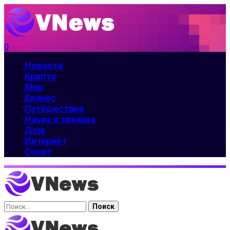
0
Новости
Крипта
Мир
Бизнес
Путешествие
Наука и техника
Дом
Интернет
Спорт
Найти: