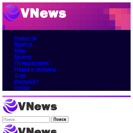
0
Новости
Крипта
Мир
Бизнес
Путешествие
Наука и техника
Дом
Интернет
Спорт
Найти: