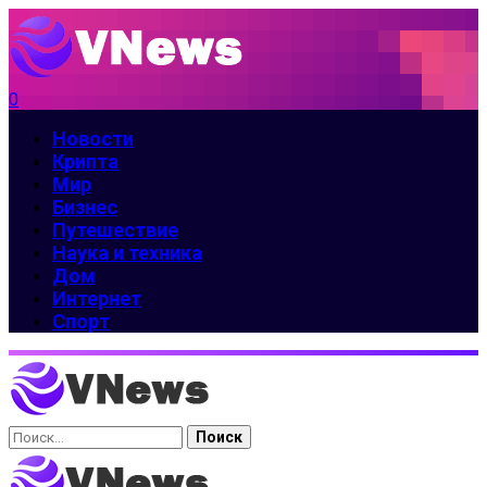
0
Новости
Крипта
Мир
Бизнес
Путешествие
Наука и техника
Дом
Интернет
Спорт
Найти: