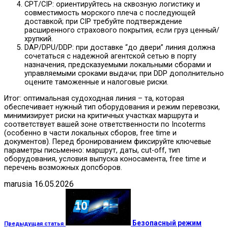
CPT/CIP: ориентируйтесь на сквозную логистику и
совместимость морского плеча с последующей
доставкой; при CIP требуйте подтверждение
расширенного страхового покрытия, если груз ценный/
хрупкий.
DAP/DPU/DDP: при доставке “до двери” линия должна
сочетаться с надежной агентской сетью в порту
назначения, предсказуемыми локальными сборами и
управляемыми сроками выдачи; при DDP дополнительно
оцените таможенные и налоговые риски.
Итог: оптимальная судоходная линия – та, которая
обеспечивает нужный тип оборудования и режим перевозки,
минимизирует риски на критичных участках маршрута и
соответствует вашей зоне ответственности по Incoterms
(особенно в части локальных сборов, free time и
документов). Перед бронированием фиксируйте ключевые
параметры письменно: маршрут, даты, cut-off, тип
оборудования, условия выпуска коносамента, free time и
перечень возможных допсборов.
marusia
16.05.2026
Безопасный режим
Предыдущая статья