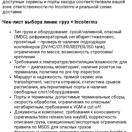
доступные сервисы и порты захода соответствовали вашей
зоне ответственности по Incoterms и реальной схеме
доставки.
Чек-лист выбора линии: груз + Incoterms
Тип груза и оборудование: сухой/наливной, опасный
(IMDG), рефрижераторный, негабарит/тяжеловес,
проектный – проверьте наличие подходящих
контейнеров (DV/HC/OT/FR/REEFER/ISO tank),
ограничения по массе, возможность строповки/
крепления.
Требования к температуре/вентиляции/влажности: для
reefer – диапазоны, мониторинг, наличие розеток на
терминалах, политика по pre-trip inspection.
Маршрут и надежность: прямой сервис или
transshipment, частота отправок, статистика срывов
расписания, альтернативные порты и наличие
свободных слот/оборудования.
Порты и терминалы: допустимые терминальные сборы,
скорость обработки, ограничения по опасным/
негабаритным, требования к VGM и cut-off.
Документы и комплаенс: требования к коносаменту
(оригиналы/telex release/sea waybill), корректность
описания груза, санкционные/экспортные ограничения,
правила по MSDS для опасных грузов.