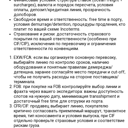
Финансовые условия: структура ставок (ocean freight +
surcharges), валюта и порядок пересчета, условия
оплаты, депозит/кредитная линия, прозрачность
допсборов.
Свободное время и ответственность: free time в порту,
условия demurrage/detention, процедуры продления, кто
платит по вашей схеме Incoterms.
Страхование и риски: достаточность страхового
покрытия по вашей ответственности (особенно при
CIF/CIP), исключения по перевозчику и ограничения
ответственности по конвенциям.
EXW/FCA: если вы организуете основную перевозку,
выбирайте линию по контролю сроков, наличию
оборудования и понятным правилам демереджа/
детеншна; заранее согласуйте место передачи и cut-off,
чтобы не получить расходы на стороне поставщика/
терминала.
FOB: при покупке на FOB контролируйте выбор линии и
фрахта через вашего экспедитора: важны доступность
слотов на нужную дату, минимизация transshipment и
достаточный free time для отгрузки из порта.
CFR/CIF: продавец выбирает линию, покупателю
критично согласовать приемлемый маршрут, транзитное
время, тип коносамента и условия выпуска; при CIF
отдельно проверьте страховые условия и соответствие
рискам груза.