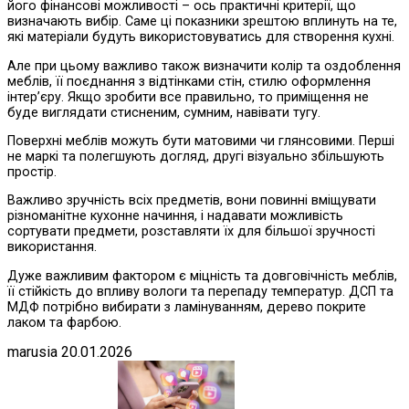
його фінансові можливості – ось практичні критерії, що
визначають вибір. Саме ці показники зрештою вплинуть на те,
які матеріали будуть використовуватись для створення кухні.
Але при цьому важливо також визначити колір та оздоблення
меблів, її поєднання з відтінками стін, стилю оформлення
інтер’єру. Якщо зробити все правильно, то приміщення не
буде виглядати стисненим, сумним, навівати тугу.
Поверхні меблів можуть бути матовими чи глянсовими. Перші
не маркі та полегшують догляд, другі візуально збільшують
простір.
Важливо зручність всіх предметів, вони повинні вміщувати
різноманітне кухонне начиння, і надавати можливість
сортувати предмети, розставляти їх для більшої зручності
використання.
Дуже важливим фактором є міцність та довговічність меблів,
її стійкість до впливу вологи та перепаду температур. ДСП та
МДФ потрібно вибирати з ламінуванням, дерево покрите
лаком та фарбою.
marusia
20.01.2026