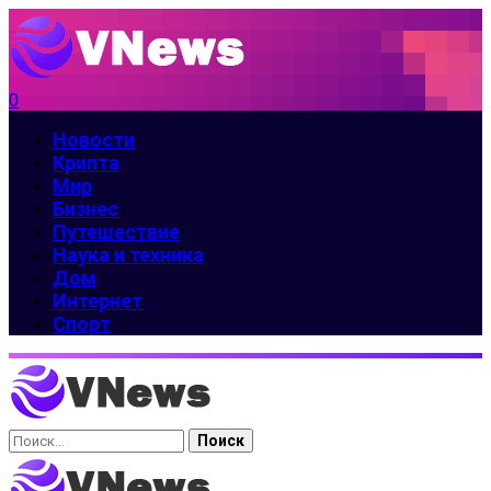
0
Новости
Крипта
Мир
Бизнес
Путешествие
Наука и техника
Дом
Интернет
Спорт
Найти: