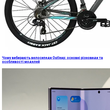
Чому вибирають велосипеди Outleap: основні різновиди та
особливості моделей