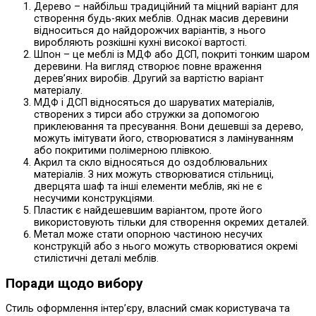
Дерево – найбільш традиційний та міцний варіант для
створення будь-яких меблів. Однак масив деревини
відноситься до найдорожчих варіантів, з нього
виробляють розкішні кухні високої вартості.
Шпон – це меблі із МДФ або ДСП, покриті тонким шаром
деревини. На вигляд створює повне враження
дерев’яних виробів. Другий за вартістю варіант
матеріалу.
МДФ і ДСП відносяться до шаруватих матеріалів,
створених з тирси або стружки за допомогою
приклеювання та пресування. Вони дешевші за дерево,
можуть імітувати його, створюватися з ламінуванням
або покритими полімерною плівкою.
Акрил та скло відносяться до оздоблювальних
матеріалів. З них можуть створюватися стільниці,
дверцята шаф та інші елементи меблів, які не є
несучими конструкціями.
Пластик є найдешевшим варіантом, проте його
використовують тільки для створення окремих деталей.
Метал може стати опорною частиною несучих
конструкцій або з нього можуть створюватися окремі
стилістичні деталі меблів.
Поради щодо вибору
Стиль оформлення інтер’єру, власний смак користувача та