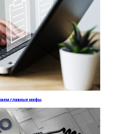
бираем главные мифы