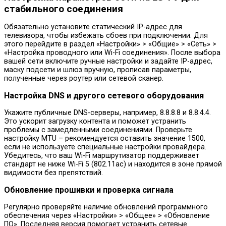
стабильного соединения
Обязательно установите статический IP-адрес для
телевизора, чтобы избежать сбоев при подключении. Для
этого перейдите в раздел «Настройки» > «Общие» > «Сеть» >
«Настройка проводного или Wi-Fi соединения». После выбора
вашей сети включите ручные настройки и задайте IP-адрес,
маску подсети и шлюз вручную, прописав параметры,
полученные через роутер или сетевой сканер.
Настройка DNS и другого сетевого оборудования
Укажите публичные DNS-серверы, например, 8.8.8.8 и 8.8.4.4.
Это ускорит загрузку контента и поможет устранить
проблемы с замедленными соединениями. Проверьте
настройку MTU – рекомендуется оставить значение 1500,
если не используете специальные настройки провайдера.
Убедитесь, что ваш Wi-Fi маршрутизатор поддерживает
стандарт не ниже Wi-Fi 5 (802.11ac) и находится в зоне прямой
видимости без препятствий.
Обновление прошивки и проверка сигнала
Регулярно проверяйте наличие обновлений программного
обеспечения через «Настройки» > «Общее» > «Обновление
ПО». Последняя версия помогает устранить сетевые