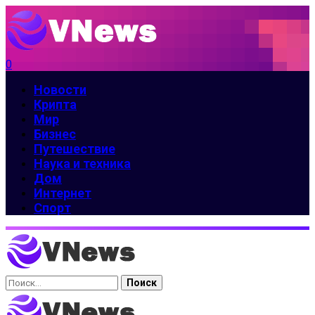
0
Новости
Крипта
Мир
Бизнес
Путешествие
Наука и техника
Дом
Интернет
Спорт
Найти: