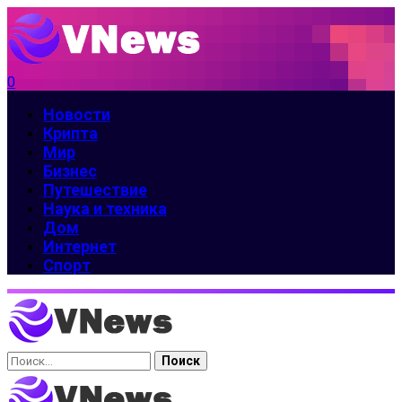
0
Новости
Крипта
Мир
Бизнес
Путешествие
Наука и техника
Дом
Интернет
Спорт
Найти: