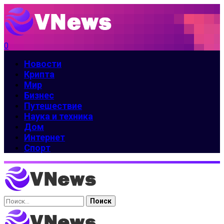
0
Новости
Крипта
Мир
Бизнес
Путешествие
Наука и техника
Дом
Интернет
Спорт
Найти: