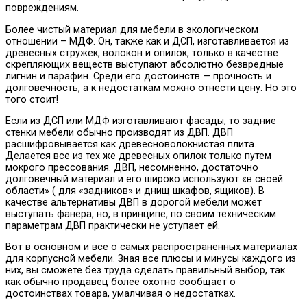
повреждениям.
Более чистый материал для мебели в экологическом
отношении – МДФ. Он, также как и ДСП, изготавливается из
древесных стружек, волокон и опилок, только в качестве
скрепляющих веществ выступают абсолютно безвредные
лигнин и парафин. Среди его достоинств — прочность и
долговечность, а к недостаткам можно отнести цену. Но это
того стоит!
Если из ДСП или МДФ изготавливают фасады, то задние
стенки мебели обычно производят из ДВП. ДВП
расшифровывается как древесноволокнистая плита.
Делается все из тех же древесных опилок только путем
мокрого прессования. ДВП, несомненно, достаточно
долговечный материал и его широко используют «в своей
области» ( для «задников» и днищ шкафов, ящиков). В
качестве альтернативы ДВП в дорогой мебели может
выступать фанера, но, в принципе, по своим техническим
параметрам ДВП практически не уступает ей.
Вот в основном и все о самых распространенных материалах
для корпусной мебели. Зная все плюсы и минусы каждого из
них, вы сможете без труда сделать правильный выбор, так
как обычно продавец более охотно сообщает о
достоинствах товара, умалчивая о недостатках.