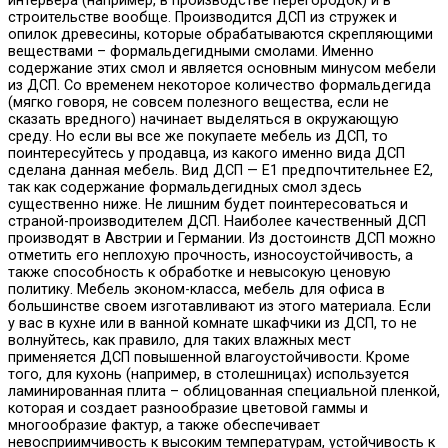
интерьера (например, в производстве перегородок) и в
строительстве вообще. Производится ДСП из стружек и
опилок древесины, которые обрабатываются скрепляющими
веществами – формальдегидными смолами. Именно
содержание этих смол и является основным минусом мебели
из ДСП. Со временем некоторое количество формальдегида
(мягко говоря, не совсем полезного вещества, если не
сказать вредного) начинает выделяться в окружающую
среду. Но если вы все же покупаете мебель из ДСП, то
поинтересуйтесь у продавца, из какого именно вида ДСП
сделана данная мебель. Вид ДСП — Е1 предпочтительнее Е2,
так как содержание формальдегидных смол здесь
существенно ниже. Не лишним будет поинтересоваться и
страной-производителем ДСП. Наиболее качественный ДСП
производят в Австрии и Германии. Из достоинств ДСП можно
отметить его неплохую прочность, износоустойчивость, а
также способность к обработке и невысокую ценовую
политику. Мебель эконом-класса, мебель для офиса в
большинстве своем изготавливают из этого материала. Если
у вас в кухне или в ванной комнате шкафчики из ДСП, то не
волнуйтесь, как правило, для таких влажных мест
применяется ДСП повышенной влагоустойчивости. Кроме
того, для кухонь (например, в столешницах) используется
ламинированная плита – облицованная специальной пленкой,
которая и создает разнообразие цветовой гаммы и
многообразие фактур, а также обеспечивает
невосприимчивость к высоким температурам, устойчивость к