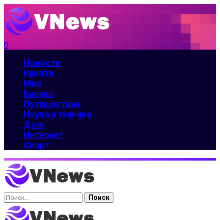
0
Новости
Крипта
Мир
Бизнес
Путешествие
Наука и техника
Дом
Интернет
Спорт
Найти: