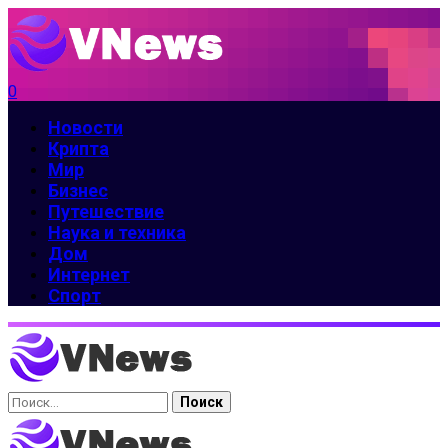
0
Новости
Крипта
Мир
Бизнес
Путешествие
Наука и техника
Дом
Интернет
Спорт
Найти: