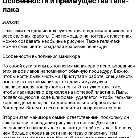
Особенности и преимущества геля-
лака
25.09.2018
Гели-лаки сегодня используются для создания маникюра во
всех салонах красоты.
С их помощью на ногтевых пластинах
можно создавать необычные рисунки. Также гели-лаки
можно смешивать, создавая красивые переходы.
Особенности выполнения маникюра
По своей сути этапы выполнения маникюра с использованием
этих видов лаков напоминают обычную процедуру. Важно,
чтобы ногти были чистыми. Приступая к работе, специалисты
выполняют сухой маникюр, отодвигая кутикулу и
зашлифовывая поверхность ногтя. Это нужно для того,
чтобы лак надежно держался на ногтевой пластине. Пыль,
появляющуюся в ходе шлифовки, удаляется. Чтобы гель-лак
хорошо держался, ногти дополнительно обрабатывают
бондером. Затем на него наносится прозрачная основа.
Второй этап маникюра самый ответственный, поскольку он
заключается в создании рисунка на ногтях. Для этого
специалисты накладывают на них цветной гель-лак. К слову,
чем больше слоев нанести на ногтевую пластину, тем