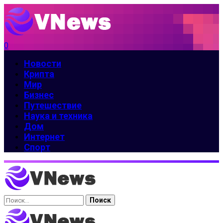
0
Новости
Крипта
Мир
Бизнес
Путешествие
Наука и техника
Дом
Интернет
Спорт
Найти: