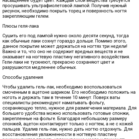
насыщеннее будет цвет. Каждый слой вещества требуется
просушивать ультрафиолетовой лампой. Получив нужный
рисунок, необходимо покрыть торец и поверхность ногтя
закрепляющим гелем.
Плюсы геля-лака
Сушить его под лампой нужно около десяти секунд, тогда
как обычные лаки сохнут гораздо дольше. Помимо этого,
данное покрытие может держаться на ногтях три недели!
Важно и то, что оно не содержит вредных веществ и не
оказывает на ногтевую пластину негативного воздействия.
Гели-лаки не тускнеют, прекрасно сохраняют цвет и
разрушаются медленнее обычных.
Способы удаления
Чтобы удалить гель-лак, необходимо воспользоваться
смоченным в ацетоне шариком. Его необходимо положить на
ноготь и держать там в течение 10 минут. Поверх ваты
специалисты рекомендуют наматывать фольгу,
сохраняющую тепло, нужное для размягчения материала. Для
большего удобства можно использовать готовые спонжи,
закрепленные на фольге. Благодаря небольшому размеру
спонжей, ацетон контактирует только с ногтем, а не с кожей
пальцев. Удалив гель-лак, нужно дать ногтю отдохнуть. Для
восстановления увлажненности в ногтевую пластину