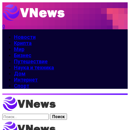
0
Новости
Крипта
Мир
Бизнес
Путешествие
Наука и техника
Дом
Интернет
Спорт
Найти: