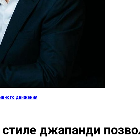
тивного движения
 стиле джапанди позв