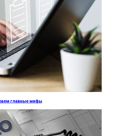
бираем главные мифы