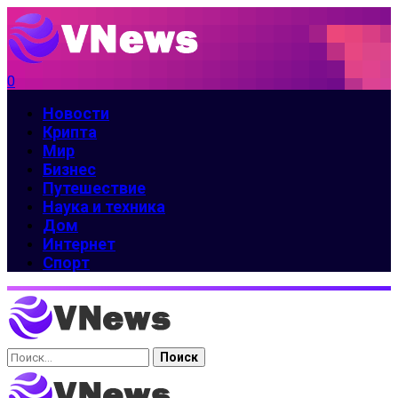
0
Новости
Крипта
Мир
Бизнес
Путешествие
Наука и техника
Дом
Интернет
Спорт
Найти: