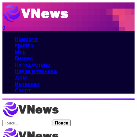
0
Новости
Крипта
Мир
Бизнес
Путешествие
Наука и техника
Дом
Интернет
Спорт
Найти: