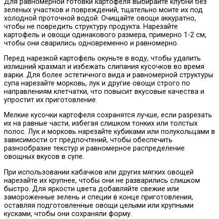
Для равномерной готовки картофеля выбирайте клубни без
зеленых участков и повреждений, тщательно моите их под
холодной проточной водой. Очищайте овощи аккуратно,
чтобы не повредить структуру продукта. Нарезайте
картофель и овощи одинакового размера, примерно 1-2 см,
чтобы они сварились одновременно и равномерно.
Перед нарезкой картофель окуньте в воду, чтобы удалить
излишний крахмал и избежать слипания кусочков во время
варки. Для более эстетичного вида и равномерной структуры
супа нарезайте морковь, лук и другие овощи строго по
направлениям клетчатки, что повысит вкусовые качества и
упростит их приготовление.
Мелкие кусочки картофеля сохранятся лучше, если разрезать
их на равные части, избегая слишком тонких или толстых
полос. Лук и морковь нарезайте кубиками или полукольцами в
зависимости от предпочтений, чтобы обеспечить
разнообразие текстур и равномерное распределение
овощных вкусов в супе.
При использовании кабачков или других мягких овощей
нарезайте их крупнее, чтобы они не разварились слишком
быстро. Для яркости цвета добавляйте свежие или
замороженные зелень и специи в конце приготовления,
оставляя подготовленные овощи целыми или крупными
кусками, чтобы они сохраняли форму.