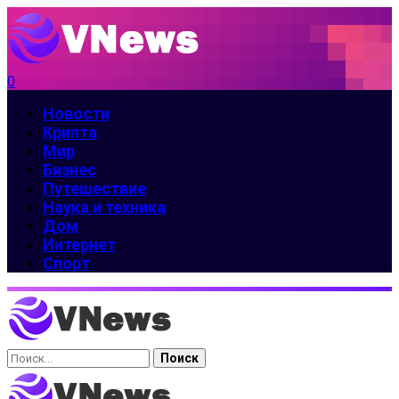
0
Новости
Крипта
Мир
Бизнес
Путешествие
Наука и техника
Дом
Интернет
Спорт
Найти: