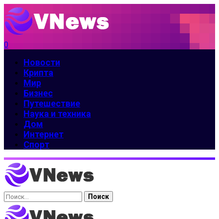
0
Новости
Крипта
Мир
Бизнес
Путешествие
Наука и техника
Дом
Интернет
Спорт
Найти: