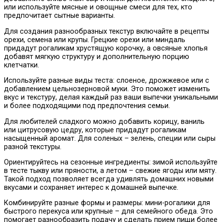
или используйте мясные и овощные смеси для тех, кто
предпочитает сытные варианты.
Для создания разнообразных текстур включайте в рецепты
орехи, семена или крупы. Грецкие орехи или миндаль
придадут рогаликам хрустящую корочку, а овсяные хлопья
добавят мягкую структуру и дополнительную порцию
клетчатки.
Используйте разные виды теста: слоеное, дрожжевое или с
добавлением цельнозерновой муки. Это поможет изменить
вкус и текстуру, делая каждый раз ваши выпечки уникальными
и более подходящими под предпочтения семьи.
Для любителей сладкого можно добавить корицу, ваниль
или цитрусовую цедру, которые придадут рогаликам
насыщенный аромат. Для соленых – зелень, специи или сыры
разной текстуры.
Ориентируйтесь на сезонные ингредиенты: зимой используйте
в тесте тыкву или пряности, а летом – свежие ягоды или мяту.
Такой подход позволяет всегда удивлять домашних новыми
вкусами и сохраняет интерес к домашней выпечке.
Комбинируйте разные формы и размеры: мини-рогалики для
быстрого перекуса или крупные – для семейного обеда. Это
помогает разнообразить подачу и сделать прием пищи более