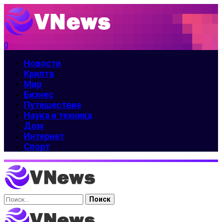
0
Новости
Крипта
Мир
Бизнес
Путешествие
Наука и техника
Дом
Интернет
Спорт
Найти: