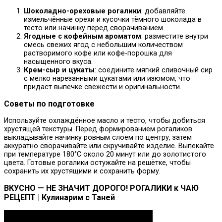
Шоколадно-ореховые рогалики
: добавляйте
измельчённые орехи и кусочки тёмного шоколада в
тесто или начинку перед сворачиванием.
Ягодные с кофейным ароматом
: разместите внутри
смесь свежих ягод с небольшим количеством
растворимого кофе или кофе-порошка для
насыщенного вкуса.
Крем-сыр и цукаты
: соедините мягкий сливочный сир
с мелко нарезанными цукатами или изюмом, что
придаст выпечке свежести и оригинальности.
Советы по подготовке
Используйте охлаждённое масло и тесто, чтобы добиться
хрустящей текстуры. Перед формированием рогаликов
выкладывайте начинку ровным слоем по центру, затем
аккуратно сворачивайте или скручивайте изделие. Выпекайте
при температуре 180°C около 20 минут или до золотистого
цвета. Готовые рогалики остужайте на решётке, чтобы
сохранить их хрустящими и сохранить форму.
ВКУСНО — НЕ ЗНАЧИТ ДОРОГО! РОГАЛИКИ к ЧАЮ
РЕЦЕПТ | Кулинарим с Таней