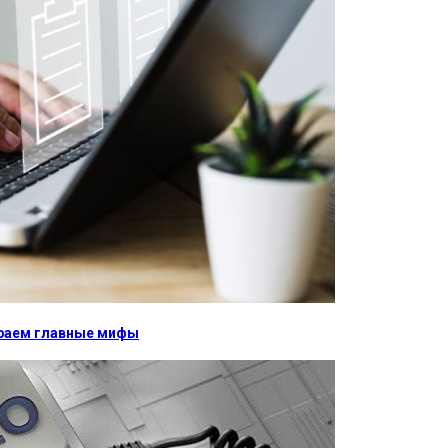
бираем главные мифы