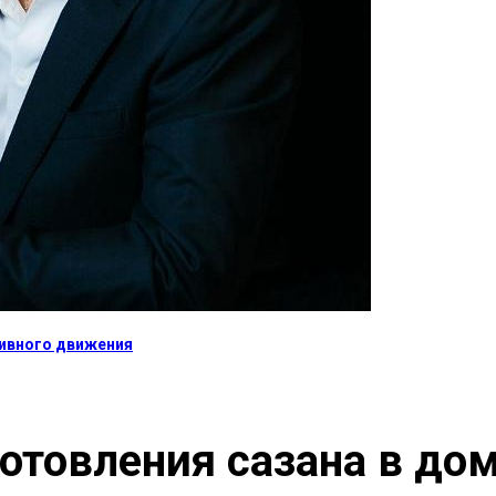
тивного движения
отовления сазана в до