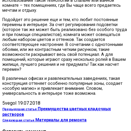
использования такой технологии в спальне или ванной
комнате – тех помещениях, где Вы чаще всего предаетесь
мечтам и отдыху.
Подойдет это решение еще и тем, кто любит постоянные
перемены в интерьере. За счет регулирования подсветки
(которое так же может быть реализовано без особого труда
и при помощи специалистов), комната может освещаться
любым набором цветов и оттенков. Так создается
соответствующее настроение. В сочетании с однотонными
обоями, или же контрастным четким рисунком, такие
возможности раскрывают весь свой потенциал. А для
помещений, которые играют сразу несколько ролей в Вашем
жилище, лучшего решения и не придумать! Так как насчет
перемен?
В различных офисах и развлекательных заведениях, такая
конструкция оттеняет особенно популярные зоны, создает
«особую магию» и привлекает внимание. Словом,
универсальность в интерьере тоже возможна.
5vegol
19.07.2018
Преимущества цветных кладочных
Предыдущая статья
растворов
Материалы для ремонта
Следующая статья