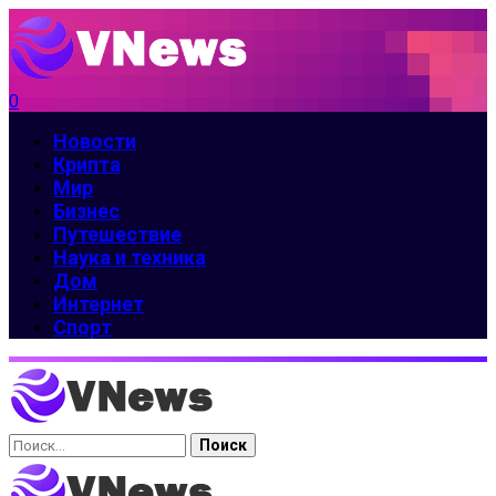
0
Новости
Крипта
Мир
Бизнес
Путешествие
Наука и техника
Дом
Интернет
Спорт
Найти: