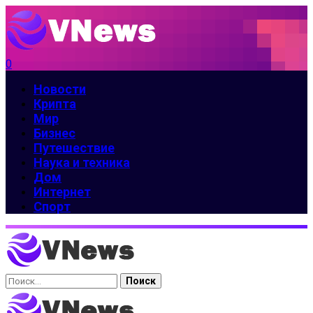
0
Новости
Крипта
Мир
Бизнес
Путешествие
Наука и техника
Дом
Интернет
Спорт
Найти: