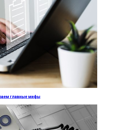
бираем главные мифы