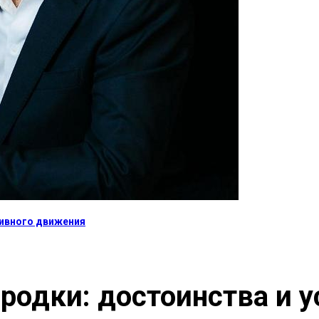
тивного движения
родки: достоинства и у