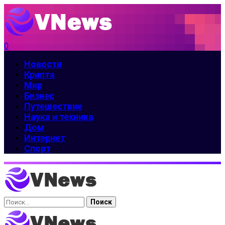
0
Новости
Крипта
Мир
Бизнес
Путешествие
Наука и техника
Дом
Интернет
Спорт
Найти: