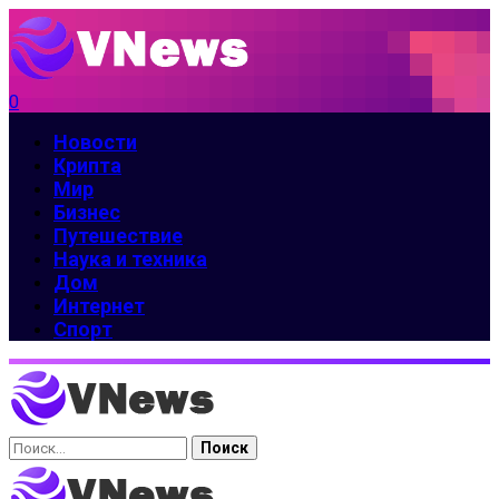
0
Новости
Крипта
Мир
Бизнес
Путешествие
Наука и техника
Дом
Интернет
Спорт
Найти: