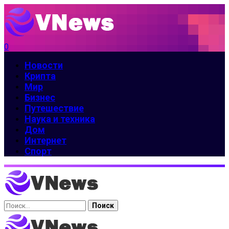
0
Новости
Крипта
Мир
Бизнес
Путешествие
Наука и техника
Дом
Интернет
Спорт
Найти: