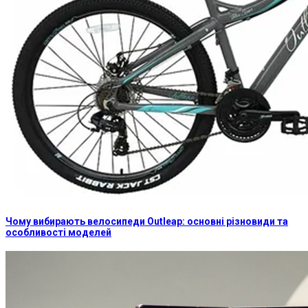
Чому вибирають велосипеди Outleap: основні різновиди та
особливості моделей