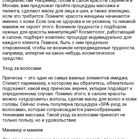
специалистам. Например, попав в салон красоты Серенити в
Москве, вам предложат пройти процедуры массажа и
пилинга, сделают маску для лица и шеи, а также эпиляцию,
если это требуется. Помните: красота женщины начинается
именно с кожи. Если она не здорова и не ухожена, то никакой
макияж не скроет этого. Возникли трудности с подбором
нужных для красоты манипуляций? Косметолог, работающий
в салоне, подберет комплекс процедур индивидуально для
каждого клиента. Главное, быть с ним предельно
откровенной, чтобы не возникли непредвиденные трудности,
например, аллергия на какое-нибудь косметическое
средство.
Уход за волосами
Прическа — это один из самых важных элементов имиджа.
Стилист-парикмахер, к которому вы обратитесь, обязательно
подскажет, какой вид прически, вернее, укладки подойдет к
определенному случаю. Помимо этого, в салоне красоты
можно «оздоровить» волосы, сделав маску для волос и кожи
головы. Сейчас очень популярна процедура «SPA-уход за
волосами», которая сопровождается разнообразными
техниками массажа. Такой уход за волосами принесет не
только пользу, но и удовольствие.
Маникюр и макияж