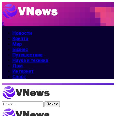
0
Новости
Крипта
Мир
Бизнес
Путешествие
Наука и техника
Дом
Интернет
Спорт
Найти: