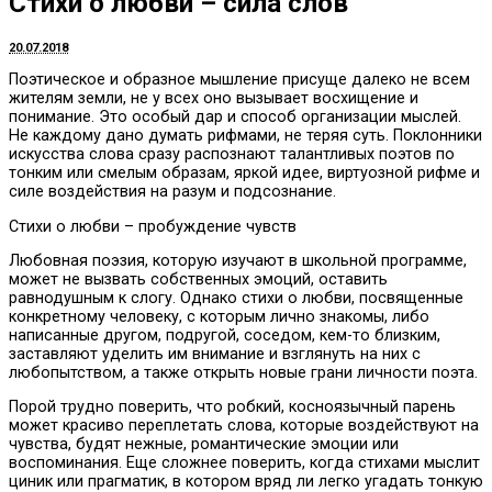
Стихи о любви – сила слов
20.07.2018
Поэтическое и образное мышление присуще далеко не всем
жителям земли, не у всех оно вызывает восхищение и
понимание.
Это особый дар и способ организации мыслей.
Не каждому дано думать рифмами, не теряя суть. Поклонники
искусства слова сразу распознают талантливых поэтов по
тонким или смелым образам, яркой идее, виртуозной рифме и
силе воздействия на разум и подсознание.
Стихи о любви – пробуждение чувств
Любовная поэзия, которую изучают в школьной программе,
может не вызвать собственных эмоций, оставить
равнодушным к слогу. Однако стихи о любви, посвященные
конкретному человеку, с которым лично знакомы, либо
написанные другом, подругой, соседом, кем-то близким,
заставляют уделить им внимание и взглянуть на них с
любопытством, а также открыть новые грани личности поэта.
Порой трудно поверить, что робкий, косноязычный парень
может красиво переплетать слова, которые воздействуют на
чувства, будят нежные, романтические эмоции или
воспоминания. Еще сложнее поверить, когда стихами мыслит
циник или прагматик, в котором вряд ли легко угадать тонкую