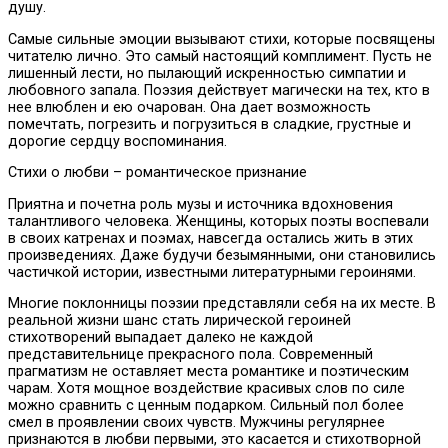
душу.
Самые сильные эмоции вызывают стихи, которые посвящены
читателю лично. Это самый настоящий комплимент. Пусть не
лишенный лести, но пылающий искренностью симпатии и
любовного запала. Поэзия действует магически на тех, кто в
нее влюблен и ею очарован. Она дает возможность
помечтать, погрезить и погрузиться в сладкие, грустные и
дорогие сердцу воспоминания.
Стихи о любви – романтическое признание
Приятна и почетна роль музы и источника вдохновения
талантливого человека. Женщины, которых поэты воспевали
в своих катренах и поэмах, навсегда остались жить в этих
произведениях. Даже будучи безымянными, они становились
частичкой истории, известными литературными героинями.
Многие поклонницы поэзии представляли себя на их месте. В
реальной жизни шанс стать лирической героиней
стихотворений выпадает далеко не каждой
представительнице прекрасного пола. Современный
прагматизм не оставляет места романтике и поэтическим
чарам. Хотя мощное воздействие красивых слов по силе
можно сравнить с ценным подарком. Сильный пол более
смел в проявлении своих чувств. Мужчины регулярнее
признаются в любви первыми, это касается и стихотворной