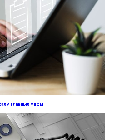
бираем главные мифы