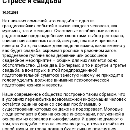
Стресс и свадьба
30.07.2018
Нет никаких сомнений, что свадьба – одно из
грандиознейших событий в жизни каждого человека, как
мужчины, так и женщины.
Счастливые влюблённые заняты
радостными предсвадебными хлопотами: выбор ресторана,
список приглашённых гостей, лимузин, платье и причёска
невесты. Хотя, на самом деле ведь не важно, какая именно у
вас будет свадьба: скромная роспись в районном загсе,
трёхдневное гуляние всей деревней или роскошное
свадебное мероприятие – общим для них является одно
обстоятельство. Даже два. Во-первых, и то и другое и третье
свадьба, а во-вторых, в этой предпраздничной
подготовительной суматохе зачастую никому не приходит в
голову уделить должное внимание психологической
подготовке жениха и невесты.
Наше современное общество построено таким образом, что
в условиях переизбытка всевозможной информации человек
остаётся один на один со своими проблемами, о
существовании которых он даже не подозревает. Молодые
люди вступают в брак на основе информации, полученной в
основном из сериалов и кинофильмов. И даже не думают о
том, что свадьба – это не конечная цель, а точка отсчёта их
новой жизни, которая должна будет сильно поменяться.