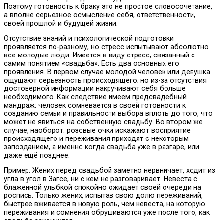
Поэтому готовность к браку это не простое словосочетание,
а вполне серьезное осмысление себя, ответственности,
своей прошлой и будущей жизни.
Отсутствие знаний и психологической подготовки
проявляется по-разному, но стресс испытывают абсолютно
все молодые люди. Имеется в виду стресс, связанный с
самим понятием «свадьба». Есть два основных его
проявления. В первом случае молодой человек или девушка
ощущают серьезность происходящего, но из-за отсутствия
достоверной информации накручивают себя больше
необходимого. Как следствие имеем предсвадебный
мандраж: человек сомневается в своей готовности к
созданию семьи и правильности выбора вплоть до того, что
может не явиться на собственную свадьбу. Во втором же
случае, наоборот: розовые очки искажают восприятие
происходящего и переживания приходят с некоторым
запозданием, а именно когда свадьба уже в разгаре, или
даже ещё позднее.
Пример. Жених перед свадьбой заметно нервничает, ходит из
угла в угол в Загсе, ни с кем не разговаривает. Невеста с
блаженной улыбкой спокойно ожидает своей очереди на
роспись. Только жених, испытав свою долю переживаний,
быстрее вживается в новую роль, чем невеста, на которую
переживания и сомнения обрушиваются уже после того, как