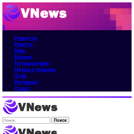
0
Новости
Крипта
Мир
Бизнес
Путешествие
Наука и техника
Дом
Интернет
Спорт
Найти: