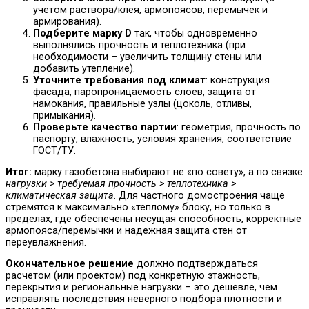
учетом раствора/клея, армопоясов, перемычек и
армирования).
Подберите марку D
так, чтобы одновременно
выполнялись прочность и теплотехника (при
необходимости – увеличить толщину стены или
добавить утепление).
Уточните требования под климат
: конструкция
фасада, паропроницаемость слоев, защита от
намокания, правильные узлы (цоколь, отливы,
примыкания).
Проверьте качество партии
: геометрия, прочность по
паспорту, влажность, условия хранения, соответствие
ГОСТ/ТУ.
Итог:
марку газобетона выбирают не «по совету», а по связке
нагрузки > требуемая прочность > теплотехника >
климатическая защита
. Для частного домостроения чаще
стремятся к максимально «теплому» блоку, но только в
пределах, где обеспечены несущая способность, корректные
армопояса/перемычки и надежная защита стен от
переувлажнения.
Окончательное решение
должно подтверждаться
расчетом (или проектом) под конкретную этажность,
перекрытия и региональные нагрузки – это дешевле, чем
исправлять последствия неверного подбора плотности и