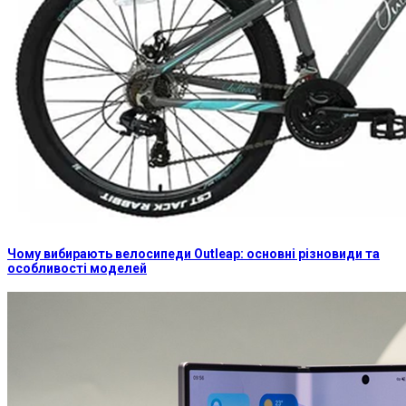
Чому вибирають велосипеди Outleap: основні різновиди та
особливості моделей