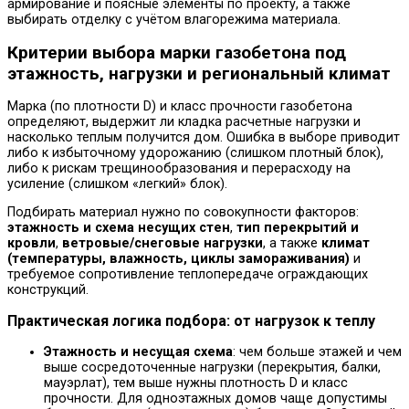
армирование и поясные элементы по проекту, а также
выбирать отделку с учётом влагорежима материала.
Критерии выбора марки газобетона под
этажность, нагрузки и региональный климат
Марка (по плотности D) и класс прочности газобетона
определяют, выдержит ли кладка расчетные нагрузки и
насколько теплым получится дом. Ошибка в выборе приводит
либо к избыточному удорожанию (слишком плотный блок),
либо к рискам трещинообразования и перерасходу на
усиление (слишком «легкий» блок).
Подбирать материал нужно по совокупности факторов:
этажность и схема несущих стен
,
тип перекрытий и
кровли
,
ветровые/снеговые нагрузки
, а также
климат
(температуры, влажность, циклы замораживания)
и
требуемое сопротивление теплопередаче ограждающих
конструкций.
Практическая логика подбора: от нагрузок к теплу
Этажность и несущая схема
: чем больше этажей и чем
выше сосредоточенные нагрузки (перекрытия, балки,
мауэрлат), тем выше нужны плотность D и класс
прочности. Для одноэтажных домов чаще допустимы