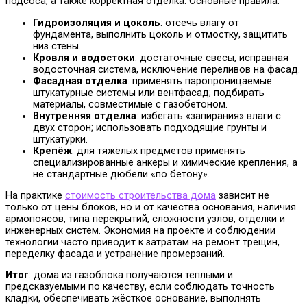
подсоса, а также корректная отделка. Основные правила:
Гидроизоляция и цоколь
: отсечь влагу от
фундамента, выполнить цоколь и отмостку, защитить
низ стены.
Кровля и водостоки
: достаточные свесы, исправная
водосточная система, исключение переливов на фасад.
Фасадная отделка
: применять паропроницаемые
штукатурные системы или вентфасад; подбирать
материалы, совместимые с газобетоном.
Внутренняя отделка
: избегать «запирания» влаги с
двух сторон; использовать подходящие грунты и
штукатурки.
Крепёж
: для тяжёлых предметов применять
специализированные анкеры и химические крепления, а
не стандартные дюбели «по бетону».
На практике
стоимость строительства дома
зависит не
только от цены блоков, но и от качества основания, наличия
армопоясов, типа перекрытий, сложности узлов, отделки и
инженерных систем. Экономия на проекте и соблюдении
технологии часто приводит к затратам на ремонт трещин,
переделку фасада и устранение промерзаний.
Итог
: дома из газоблока получаются тёплыми и
предсказуемыми по качеству, если соблюдать точность
кладки, обеспечивать жёсткое основание, выполнять