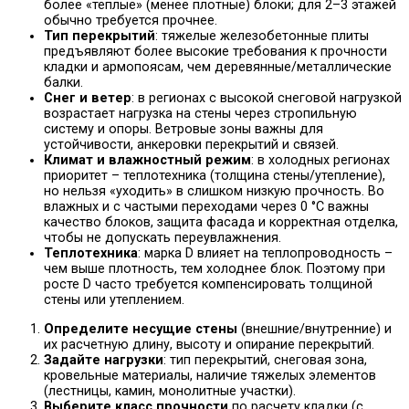
более «теплые» (менее плотные) блоки; для 2–3 этажей
обычно требуется прочнее.
Тип перекрытий
: тяжелые железобетонные плиты
предъявляют более высокие требования к прочности
кладки и армопоясам, чем деревянные/металлические
балки.
Снег и ветер
: в регионах с высокой снеговой нагрузкой
возрастает нагрузка на стены через стропильную
систему и опоры. Ветровые зоны важны для
устойчивости, анкеровки перекрытий и связей.
Климат и влажностный режим
: в холодных регионах
приоритет – теплотехника (толщина стены/утепление),
но нельзя «уходить» в слишком низкую прочность. Во
влажных и с частыми переходами через 0 °C важны
качество блоков, защита фасада и корректная отделка,
чтобы не допускать переувлажнения.
Теплотехника
: марка D влияет на теплопроводность –
чем выше плотность, тем холоднее блок. Поэтому при
росте D часто требуется компенсировать толщиной
стены или утеплением.
Определите несущие стены
(внешние/внутренние) и
их расчетную длину, высоту и опирание перекрытий.
Задайте нагрузки
: тип перекрытий, снеговая зона,
кровельные материалы, наличие тяжелых элементов
(лестницы, камин, монолитные участки).
Выберите класс прочности
по расчету кладки (с