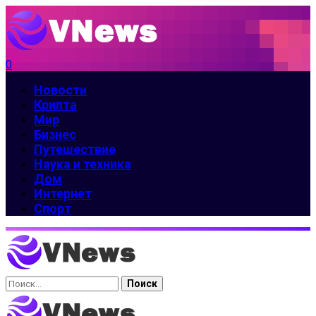
0
Новости
Крипта
Мир
Бизнес
Путешествие
Наука и техника
Дом
Интернет
Спорт
Найти: