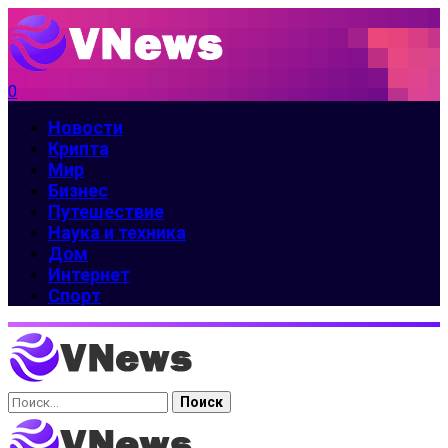
0
Новости
Крипта
Мир
Бизнес
Путешествие
Наука и техника
Дом
Интернет
Спорт
Найти: