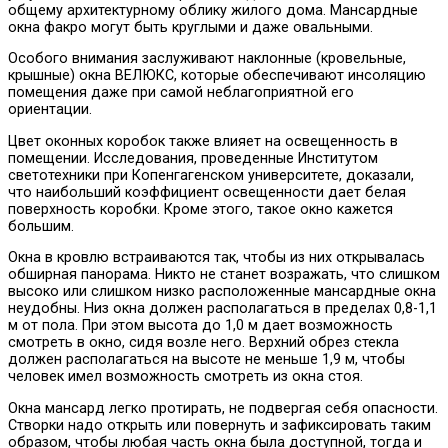
общему архитектурному облику жилого дома. Мансардные
окна факро могут быть круглыми и даже овальными.
Особого внимания заслуживают наклонные (кровельные,
крышные) окна ВЕЛЮКС, которые обеспечивают инсоляцию
помещения даже при самой неблагоприятной его
ориентации.
Цвет оконных коробок также влияет на освещенность в
помещении. Исследования, проведенные Институтом
светотехники при Копенгагенском университете, доказали,
что наибольший коэффициент освещенности дает белая
поверхность коробки. Кроме этого, такое окно кажется
большим.
Окна в кровлю встраиваются так, чтобы из них открывалась
обширная панорама. Никто не станет возражать, что слишком
высоко или слишком низко расположенные мансардные окна
неудобны. Низ окна должен располагаться в пределах 0,8-1,1
м от пола. При этом высота до 1,0 м дает возможность
смотреть в окно, сидя возле него. Верхний обрез стекла
должен располагаться на высоте не меньше 1,9 м, чтобы
человек имел возможность смотреть из окна стоя.
Окна мансард легко протирать, не подвергая себя опасности.
Створки надо открыть или повернуть и зафиксировать таким
образом, чтобы любая часть окна была доступной, тогда и