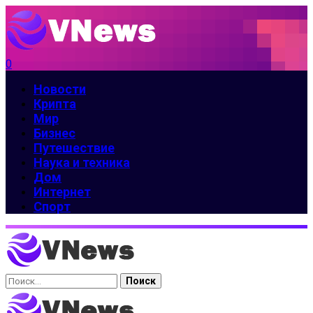
0
Новости
Крипта
Мир
Бизнес
Путешествие
Наука и техника
Дом
Интернет
Спорт
Найти: